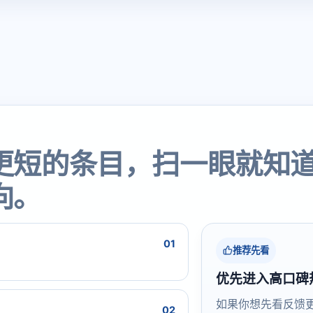
更短的条目，扫一眼就知
向。
01
推荐先看
优先进入高口碑
如果你想先看反馈
02