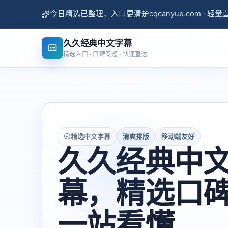
今日精选已整理，入口更清楚
cqcanyue.com · 轻
久久经典中文字幕
精选入口 · 口碑专题 · 快速直达
精选中文字幕
清爽排版
移动端友好
久久经典中
幕，精选口
一站看懂