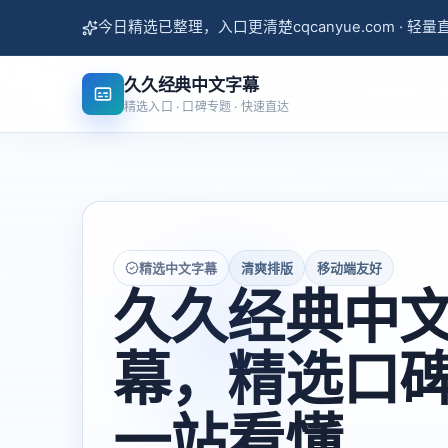
今日精选已整理，入口更清楚
cqcanyue.com · 轻
久久经典中文字幕
精选入口 · 口碑专题 · 快速直达
精选中文字幕
清爽排版
移动端友好
久久经典中
幕，精选口
一站看懂