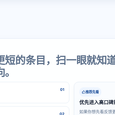
更短的条目，扫一眼就知
向。
01
推荐先看
优先进入高口碑
如果你想先看反馈
02