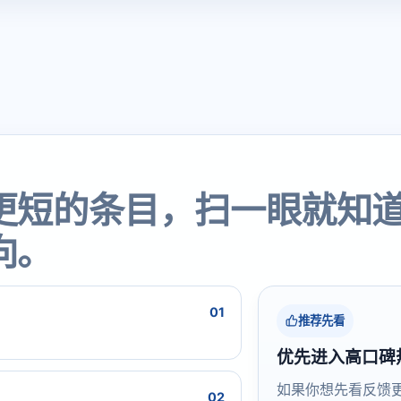
更短的条目，扫一眼就知
向。
01
推荐先看
优先进入高口碑
如果你想先看反馈
02