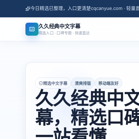
今日精选已整理，入口更清楚
cqcanyue.com · 轻
久久经典中文字幕
精选入口 · 口碑专题 · 快速直达
精选中文字幕
清爽排版
移动端友好
久久经典中
幕，精选口
一站看懂