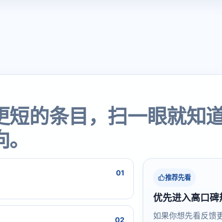
更短的条目，扫一眼就知
向。
01
推荐先看
优先进入高口碑
如果你想先看反馈
02