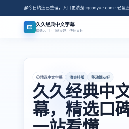
今日精选已整理，入口更清楚
cqcanyue.com · 轻
久久经典中文字幕
精选入口 · 口碑专题 · 快速直达
精选中文字幕
清爽排版
移动端友好
久久经典中
幕，精选口
一站看懂